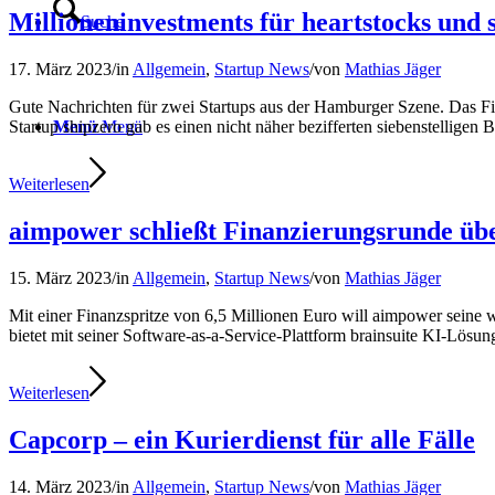
Millioneninvestments für heartstocks und 
Suche
17. März 2023
/
in
Allgemein
,
Startup News
/
von
Mathias Jäger
Gute Nachrichten für zwei Startups aus der Hamburger Szene. Das Fi
Menü
Menü
Startup shipzero gab es einen nicht näher bezifferten siebenstelligen 
Weiterlesen
aimpower schließt Finanzierungsrunde übe
15. März 2023
/
in
Allgemein
,
Startup News
/
von
Mathias Jäger
Mit einer Finanzspritze von 6,5 Millionen Euro will aimpower se
bietet mit seiner Software-as-a-Service-Plattform brainsuite KI-Lösu
Weiterlesen
Capcorp – ein Kurierdienst für alle Fälle
14. März 2023
/
in
Allgemein
,
Startup News
/
von
Mathias Jäger