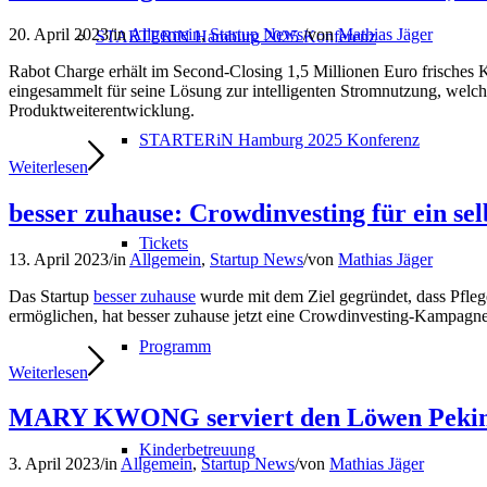
20. April 2023
/
in
Allgemein
,
Startup News
/
von
Mathias Jäger
STARTERiN Hamburg 2025 Konferenz
Rabot Charge erhält im Second-Closing 1,5 Millionen Euro frisches 
eingesammelt für seine Lösung zur intelligenten Stromnutzung, welc
Produktweiterentwicklung.
STARTERiN Hamburg 2025 Konferenz
Weiterlesen
besser zuhause: Crowdinvesting für ein s
Tickets
13. April 2023
/
in
Allgemein
,
Startup News
/
von
Mathias Jäger
Das Startup
besser zuhause
wurde mit dem Ziel gegründet, dass Pfle
ermöglichen, hat besser zuhause jetzt eine Crowdinvesting-Kampagne 
Programm
Weiterlesen
MARY KWONG serviert den Löwen Pekin
Kinderbetreuung
3. April 2023
/
in
Allgemein
,
Startup News
/
von
Mathias Jäger