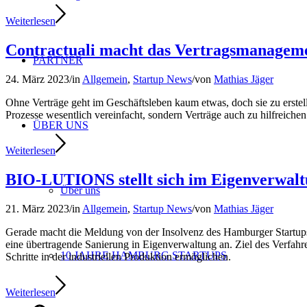
Weiterlesen
Contractuali macht das Vertragsmanageme
PARTNER
24. März 2023
/
in
Allgemein
,
Startup News
/
von
Mathias Jäger
Ohne Verträge geht im Geschäftsleben kaum etwas, doch sie zu erstel
Prozesse wesentlich vereinfacht, sondern Verträge auch zu hilfreiche
ÜBER UNS
Weiterlesen
BIO-LUTIONS stellt sich im Eigenverwalt
Über uns
21. März 2023
/
in
Allgemein
,
Startup News
/
von
Mathias Jäger
Gerade macht die Meldung von der Insolvenz des Hamburger Startup
eine übertragende Sanierung in Eigenverwaltung an. Ziel des Verfahre
10 JAHRE HAMBURG STARTUPS
Schritte in der industriellen Produktion ermöglichen.
Weiterlesen