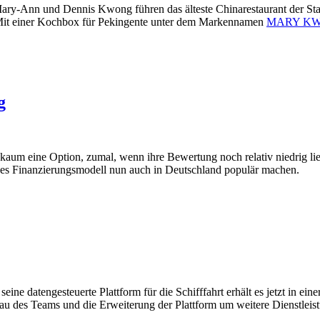
ary-Ann und Dennis Kwong führen das älteste Chinarestaurant der Stadt
 Mit einer Kochbox für Pekingente unter dem Markennamen
MARY K
g
aum eine Option, zumal, wenn ihre Bewertung noch relativ niedrig lieg
es Finanzierungsmodell nun auch in Deutschland populär machen.
ine datengesteuerte Plattform für die Schifffahrt erhält es jetzt in ei
bau des Teams und die Erweiterung der Plattform um weitere Dienstlei