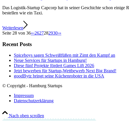
Das Logistik-Startup Capcorp hat in seiner Geschichte schon einige Rü
bestellen wie ein Taxi.
Weiterlesen
Seite 28 von 36
«
‹
26
27
28
29
30
›
»
Recent Posts
Spiceboys sagen Schweißfüßen mit Zimt den Kampf an
Neue Services für Startups in Hamburg!
Diese fünf Projekte fördert Games Lift 2026
Jetzt bewerben für Startup-Wettbewerb Next Big Brand!
goodBytz bringt seine Küchenroboter in die USA
© Copyright - Hamburg Startups
Impressum
Datenschutzerklärung
Nach oben scrollen
Hamburg Startups Newsletter