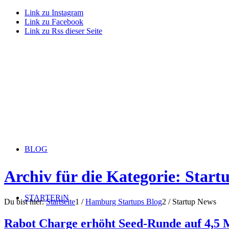
Link zu Instagram
Link zu Facebook
Link zu Rss dieser Seite
BLOG
Archiv für die Kategorie: Star
STARTERiN
Du bist hier:
Startseite
1
/
Hamburg Startups Blog
2
/
Startup News
Rabot Charge erhöht Seed-Runde auf 4,5 