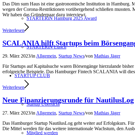
Das Dim sum Haus ist eine gastronomische Institution in Hamburg. M
wegen der Corona-Restriktionen vorübergehend schließen mussten.
Wir haben das Gründerpaar dazu interviewt.
STARTERiN Hamburg 2025 Award
Weiterlesen
SCALANIA hilft Startups beim Börsengan
STARTERiN Lunch
29. März 2023
/
in
Allgemein
,
Startup News
/
von
Mathias Jäger
Für Startups auf Kapitalsuche waren Börsengänge hierzulande bisher k
erfolgreiche Beispiele. Das Hamburger Fintech SCALANIA will dies
STARTUP CLUB
Weiterlesen
Neue Finanzierungsrunde für NautilusLog
Startup Übersicht
27. März 2023
/
in
Allgemein
,
Startup News
/
von
Mathias Jäger
Das Hamburger Startup NautilusLog geht weiter auf Erfolgskurs. Für se
Die Mittel werden für das weitere internationale Wachstum, den Aus
Mitglied werden