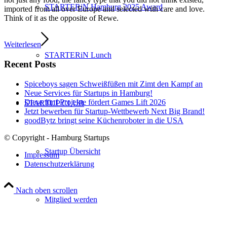
STARTERiN Hamburg 2025 Award
imported from all over Europe and selected with care and love.
Think of it as the opposite of Rewe.
Weiterlesen
STARTERiN Lunch
Recent Posts
Spiceboys sagen Schweißfüßen mit Zimt den Kampf an
Neue Services für Startups in Hamburg!
Diese fünf Projekte fördert Games Lift 2026
STARTUP CLUB
Jetzt bewerben für Startup-Wettbewerb Next Big Brand!
goodBytz bringt seine Küchenroboter in die USA
© Copyright - Hamburg Startups
Startup Übersicht
Impressum
Datenschutzerklärung
Nach oben scrollen
Mitglied werden