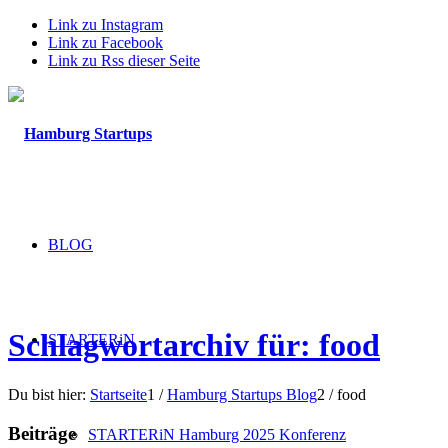
Link zu Instagram
Link zu Facebook
Link zu Rss dieser Seite
BLOG
Schlagwortarchiv für: food
STARTERiN
Du bist hier:
Startseite
1
/
Hamburg Startups Blog
2
/
food
Beiträge
STARTERiN Hamburg 2025 Konferenz