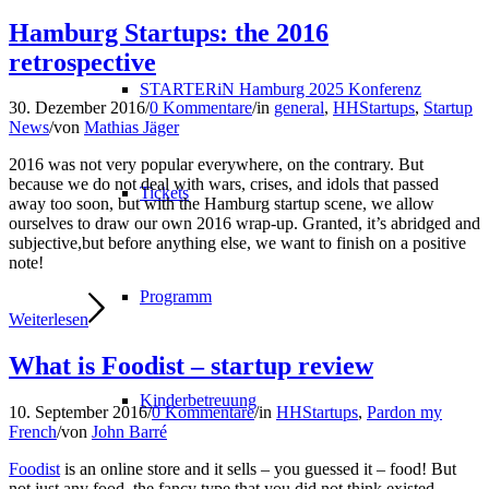
Hamburg Startups: the 2016
retrospective
STARTERiN Hamburg 2025 Konferenz
30. Dezember 2016
/
0 Kommentare
/
in
general
,
HHStartups
,
Startup
News
/
von
Mathias Jäger
2016 was not very popular everywhere, on the contrary. But
because we do not deal with wars, crises, and idols that passed
Tickets
away too soon, but with the Hamburg startup scene, we allow
ourselves to draw our own 2016 wrap-up. Granted, it’s abridged and
subjective,but before anything else, we want to finish on a positive
note!
Programm
Weiterlesen
What is Foodist – startup review
Kinderbetreuung
10. September 2016
/
0 Kommentare
/
in
HHStartups
,
Pardon my
French
/
von
John Barré
Foodist
is an online store and it sells – you guessed it – food! But
not just any food, the fancy type that you did not think existed,