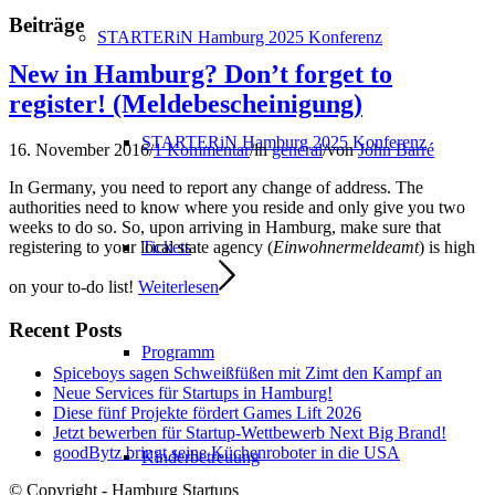
Beiträge
STARTERiN Hamburg 2025 Konferenz
New in Hamburg? Don’t forget to
register! (Meldebescheinigung)
STARTERiN Hamburg 2025 Konferenz
16. November 2016
/
1 Kommentar
/
in
general
/
von
John Barré
In Germany, you need to report any change of address. The
authorities need to know where you reside and only give you two
weeks to do so. So, upon arriving in Hamburg, make sure that
Tickets
registering to your local state agency (
Einwohnermeldeamt
) is high
on your to-do list!
Weiterlesen
Recent Posts
Programm
Spiceboys sagen Schweißfüßen mit Zimt den Kampf an
Neue Services für Startups in Hamburg!
Diese fünf Projekte fördert Games Lift 2026
Jetzt bewerben für Startup-Wettbewerb Next Big Brand!
goodBytz bringt seine Küchenroboter in die USA
Kinderbetreuung
© Copyright - Hamburg Startups