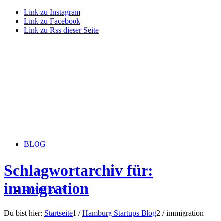
Link zu Instagram
Link zu Facebook
Link zu Rss dieser Seite
BLOG
Schlagwortarchiv für:
immigration
STARTERiN
Du bist hier:
Startseite
1
/
Hamburg Startups Blog
2
/
immigration