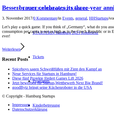
Besserbrauer celebrates its three-year ann
STARTERiN Hamburg 2025 Konferenz
3. November 2017
/
0 Kommentare
/
in
Events
,
general
,
HHStartups
/
vo
Let’s play a quick game. If you think of „Germany“, what do you asso
consumption per capita is not as high as in the Czech Republic or in E
STARTERiN Hamburg 2025 Konferenz
ever!
Weiterlesen
Tickets
Recent Posts
Spiceboys sagen Schweißfüßen mit Zimt den Kampf an
Neue Services für Startups in Hamburg!
Diese fünf Projekte fördert Games Lift 2026
Programm
Jetzt bewerben für Startup-Wettbewerb Next Big Brand!
goodBytz bringt seine Küchenroboter in die USA
© Copyright - Hamburg Startups
Impressum
Kinderbetreuung
Datenschutzerklärung