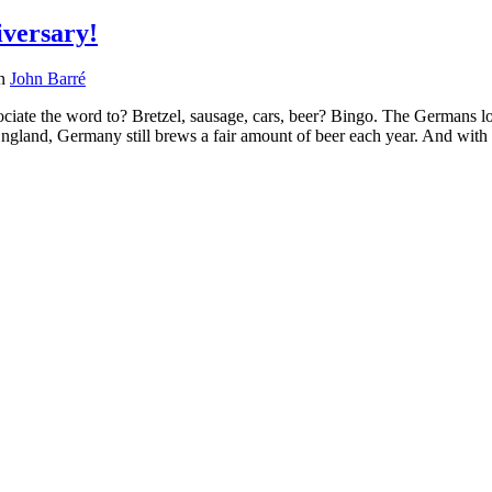
iversary!
n
John Barré
ciate the word to? Bretzel, sausage, cars, beer? Bingo. The Germans l
ngland, Germany still brews a fair amount of beer each year. And with t