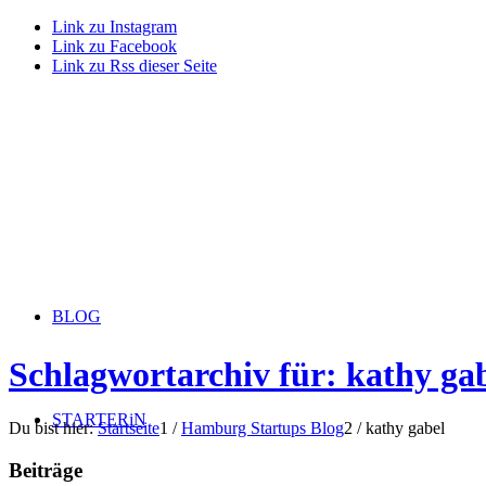
Link zu Instagram
Link zu Facebook
Link zu Rss dieser Seite
BLOG
Schlagwortarchiv für: kathy ga
STARTERiN
Du bist hier:
Startseite
1
/
Hamburg Startups Blog
2
/
kathy gabel
Beiträge