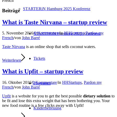
French
STARTERiN Hamburg 2025 Konferenz
Beiträge
What is Taste Nirvana – startup review
5. November 2016
/
0 Kommentare
/
in
HHStartups
,
Pardon my
STARTERiN Hamburg 2025 Konferenz
French
/
von
John Barré
Taste Nirvana
is an online shop that sells coconut waters.
Tickets
Weiterlesen
What is Upfit – startup review
16. Oktober 2016
/
0 Kommentare
/
in
HHStartups
,
Pardon my
Programm
French
/
von
John Barré
Upfit
is a website for you to get the best possible
dietary solution
to
be fit and lose this extra weight that has been bothering you. Your
new food routine is a few clicks away with Upfit!
Kinderbetreuung