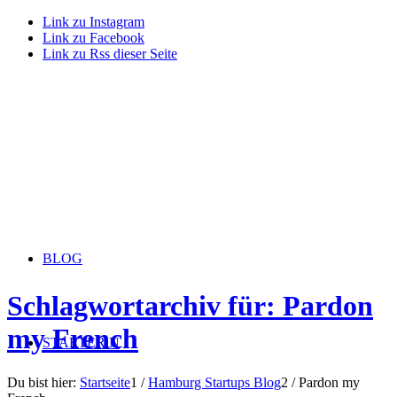
Link zu Instagram
Link zu Facebook
Link zu Rss dieser Seite
BLOG
Schlagwortarchiv für: Pardon
my French
STARTERiN
Du bist hier:
Startseite
1
/
Hamburg Startups Blog
2
/
Pardon my